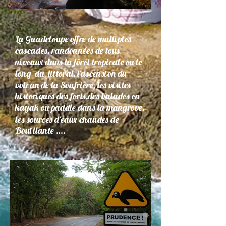
La Guadeloupe offre de multiples
cascades, randonnées de tous
niveaux dans la fôret tropicale ou le
long du littoral, l'ascension du
volcan de la Soufrière, les visites
historiques des forts,des balades en
kayak ou paddle dans la mangrove,
les sources d'eaux chaudes de
Bouillante ....